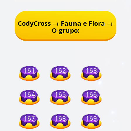
CodyCross → Fauna e Flora →
O grupo:
161
162
163
164
165
166
167
168
169