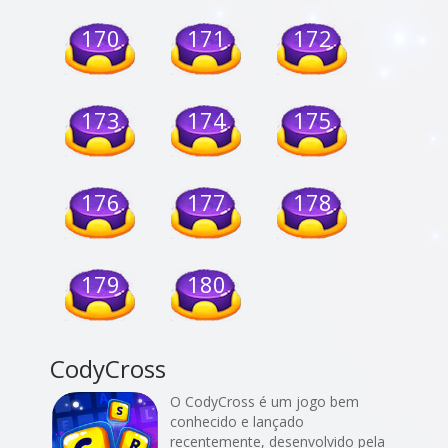
170
171
172
173
174
175
176
177
178
179
180
CodyCross
O CodyCross é um jogo bem
conhecido e lançado
recentemente, desenvolvido pela