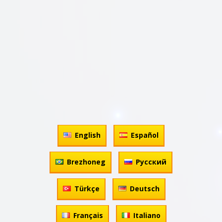
English
Español
Brezhoneg
Русский
Türkçe
Deutsch
Français
Italiano