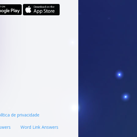
lítica de privacidade
swers
Word Link Answers