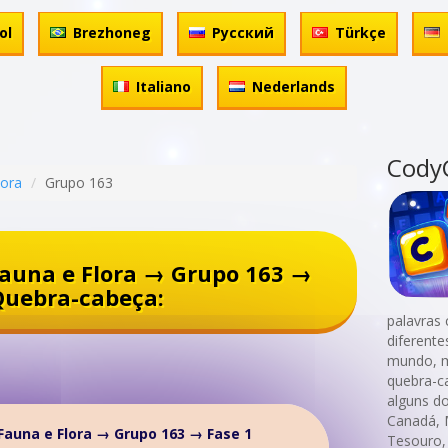
ol
Brezhoneg
Русский
Türkçe
Italiano
Nederlands
Cody
lora
Grupo 163
auna e Flora → Grupo 163 →
Quebra-cabeça:
palavras 
diferent
mundo, m
quebra-c
alguns d
Canadá, 
auna e Flora → Grupo 163 → Fase 1
Tesouro,