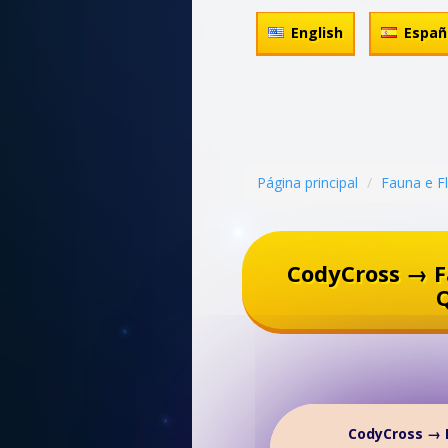
English
Españ
Página principal
Fauna e F
CodyCross → F
CodyCross → F