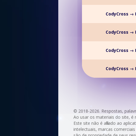
CodyCross → F
CodyCross → F
CodyCross → F
CodyCross → F
© 2018-2026. Respostas, palav
Ao usar os materiais do site, é 
Este site não é afiliado ao apli
intelectuais, marcas comerciais 
são de propriedade de seus res