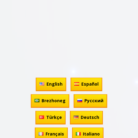
English
Español
Brezhoneg
Русский
Türkçe
Deutsch
Français
Italiano