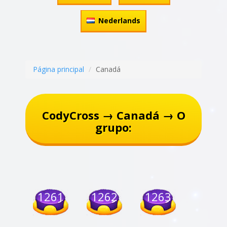
Nederlands
Página principal
Canadá
CodyCross → Canadá → O
grupo:
1261
1262
1263