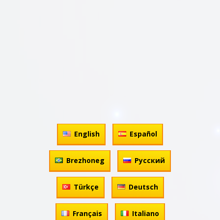
English
Español
Brezhoneg
Русский
Türkçe
Deutsch
Français
Italiano