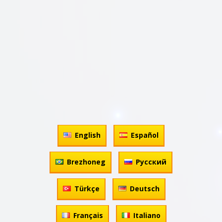
English
Español
Brezhoneg
Русский
Türkçe
Deutsch
Français
Italiano