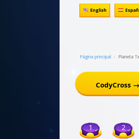
English
Españ
Página principal
Planeta T
CodyCross →
1
2