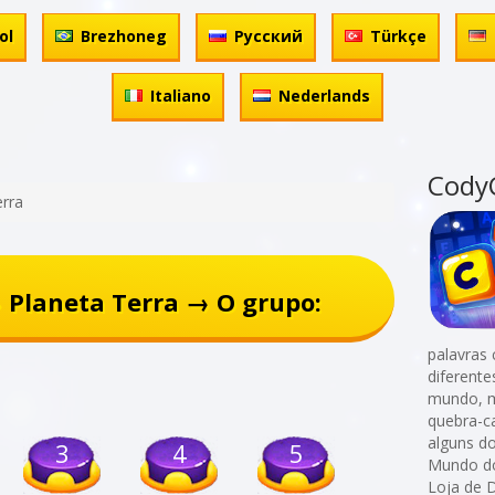
ol
Brezhoneg
Русский
Türkçe
Italiano
Nederlands
Cody
erra
 Planeta Terra → O grupo:
palavras 
diferent
mundo, m
quebra-c
alguns d
3
4
5
Mundo do
Loja de 