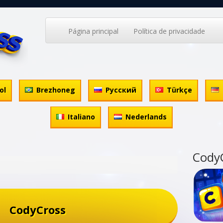
Página principal
Política de privacidade
ol
Brezhoneg
Русский
Türkçe
Italiano
Nederlands
Cody
CodyCross