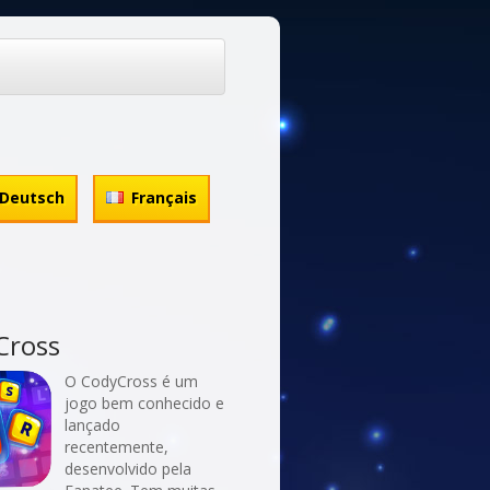
Deutsch
Français
Cross
O CodyCross é um
jogo bem conhecido e
lançado
recentemente,
desenvolvido pela