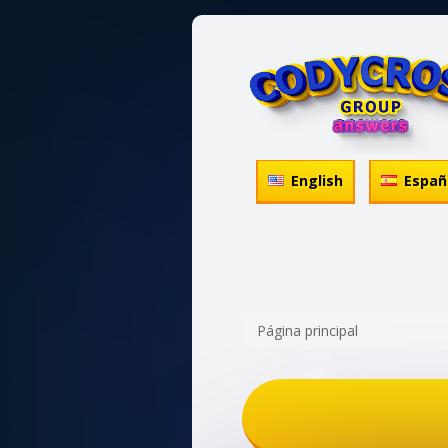
English
Españ
Página principal