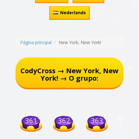
Nederlands
Página principal
New York, New York!
CodyCross → New York, New
York! → O grupo:
361
362
363