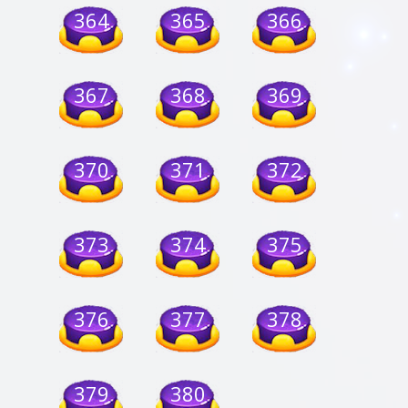
364
365
366
367
368
369
370
371
372
373
374
375
376
377
378
379
380