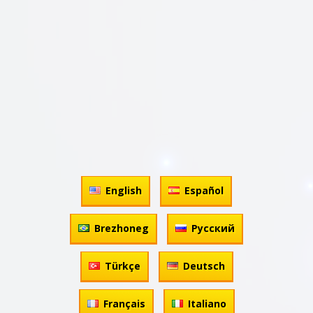
English
Español
Brezhoneg
Русский
Türkçe
Deutsch
Français
Italiano