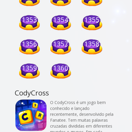
1353
1354
1355
1356
1357
1358
1359
1360
CodyCross
O CodyCross é um jogo bem
conhecido e lançado
recentemente, desenvolvido pela
Fanatee. Tem muitas palavras
cruzadas divididas em diferentes
mundos e grupos. Em cada