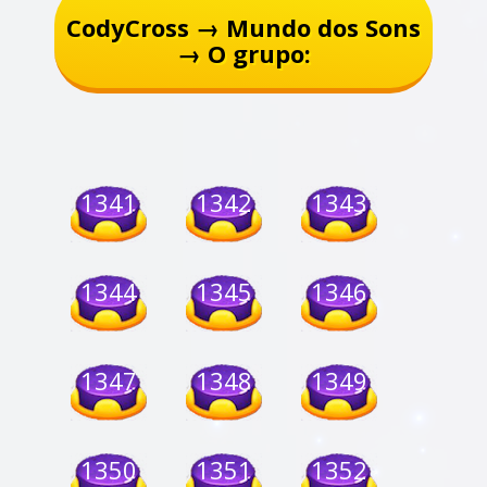
CodyCross → Mundo dos Sons
→ O grupo:
1341
1342
1343
1344
1345
1346
1347
1348
1349
1350
1351
1352