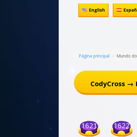
English
Españ
Página principal
Mundo do
CodyCross → 
1621
1622