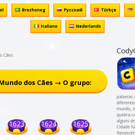
ol
Brezhoneg
Русский
Türkçe
Italiano
Nederlands
Cody
s Cães
Mundo dos Cães → O grupo:
palavras 
diferent
mundo, m
quebra-c
alguns d
1623
1624
1625
Cidade fu
Renascime