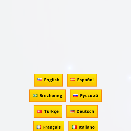
English
Español
Brezhoneg
Русский
Türkçe
Deutsch
Français
Italiano