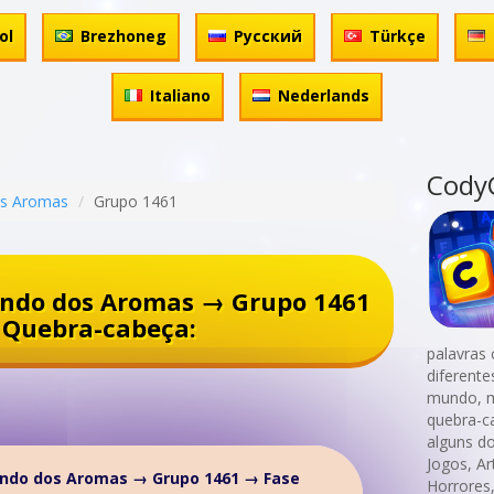
ol
Brezhoneg
Русский
Türkçe
Italiano
Nederlands
Cody
s Aromas
Grupo 1461
ndo dos Aromas → Grupo 1461
Quebra-cabeça:
palavras 
diferent
mundo, m
quebra-c
alguns d
Jogos, Ar
ndo dos Aromas → Grupo 1461 → Fase
Horrores,