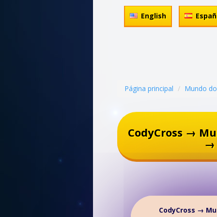
English
Españ
Página principal
Mundo do
CodyCross → Mu
→ 
CodyCross → Mu