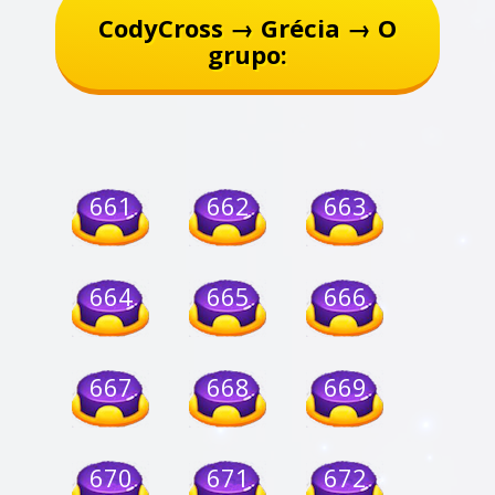
CodyCross → Grécia → O
grupo:
661
662
663
664
665
666
667
668
669
670
671
672