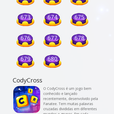
673
674
675
676
677
678
679
680
CodyCross
O CodyCross é um jogo bem
conhecido e lançado
recentemente, desenvolvido pela
Fanatee. Tem muitas palavras
cruzadas divididas em diferentes
mundos e grupos. Em cada