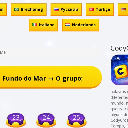
ol
Brezhoneg
Русский
Türkçe
Italiano
Nederlands
Cody
 Mar
 Fundo do Mar → O grupo:
palavras 
diferent
mundo, m
quebra-c
alguns d
23
24
25
CodyCros
Tempo, P