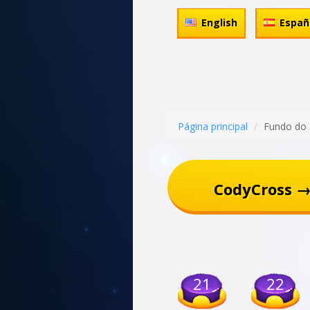
English
Españ
Página principal
Fundo do
CodyCross →
21
22