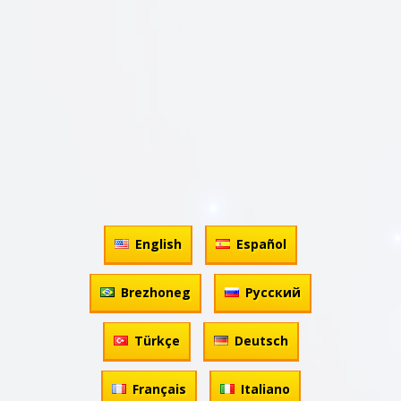
English
Español
Brezhoneg
Русский
Türkçe
Deutsch
Français
Italiano