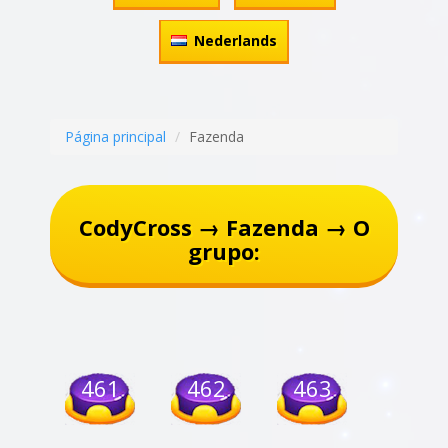
Nederlands
Página principal
Fazenda
CodyCross → Fazenda → O
grupo:
461
462
463