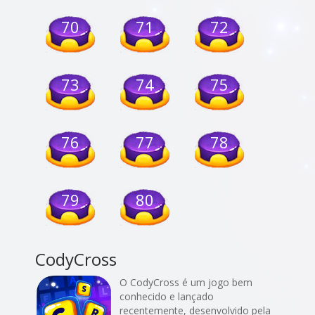
70
71
72
73
74
75
76
77
78
79
80
CodyCross
O CodyCross é um jogo bem
conhecido e lançado
recentemente, desenvolvido pela