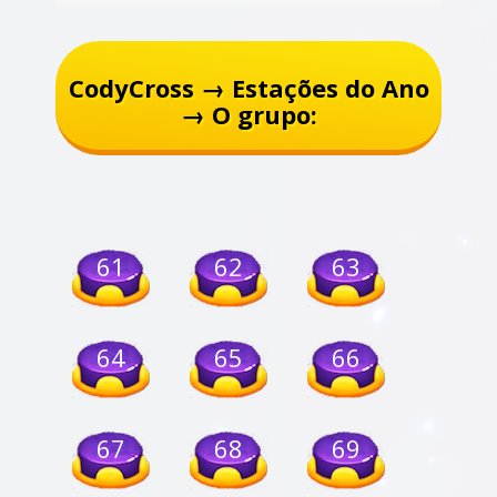
CodyCross → Estações do Ano
→ O grupo:
61
62
63
64
65
66
67
68
69