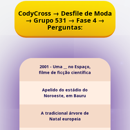
CodyCross → Desfile de Moda
→ Grupo 531 → Fase 4 →
Perguntas:
2001 - Uma __ no Espaço,
filme de ficção científica
Apelido do estádio do
Noroeste, em Bauru
A tradicional árvore de
Natal europeia