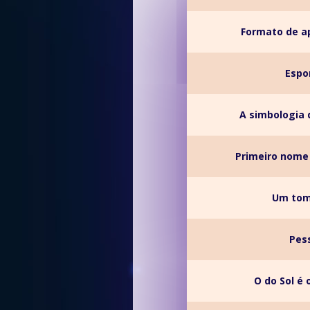
Formato de a
Espo
A simbologia d
Primeiro nome 
Um tom
Pess
O do Sol é