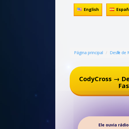
English
Españ
Página principal
Desfile de
CodyCross → De
Fas
Ele ouvia rádi