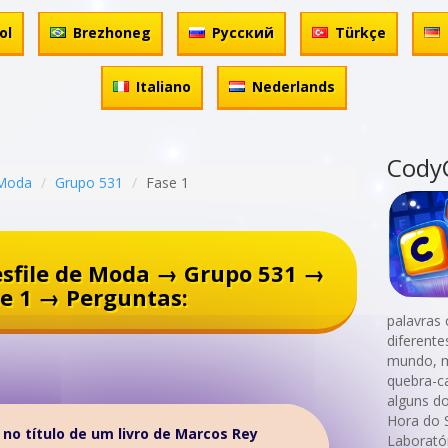
ol
Brezhoneg
Русский
Türkçe
Italiano
Nederlands
Cody
 Moda
Grupo 531
Fase 1
sfile de Moda → Grupo 531 →
e 1 → Perguntas:
palavras 
diferent
mundo, m
quebra-c
alguns do
Hora do S
o no título de um livro de Marcos Rey
Laboratór