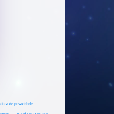
lítica de privacidade
swers
Word Link Answers