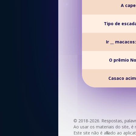
A cape
Tipo de esca
Ir __ macacos
O prêmio No
Casaco acim
© 2018-2026. Respostas, palav
Ao usar os materiais do site, é 
Este site não é afiliado ao apli