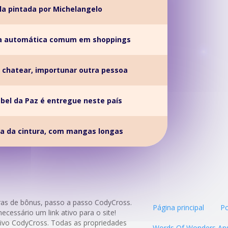
la pintada por Michelangelo
da automática comum em shoppings
: chatear, importunar outra pessoa
bel da Paz é entregue neste país
a da cintura, com mangas longas
ras de bônus, passo a passo CodyCross.
Página principal
Po
necessário um link ativo para o site!
cativo CodyCross. Todas as propriedades
Words Of Wonders An