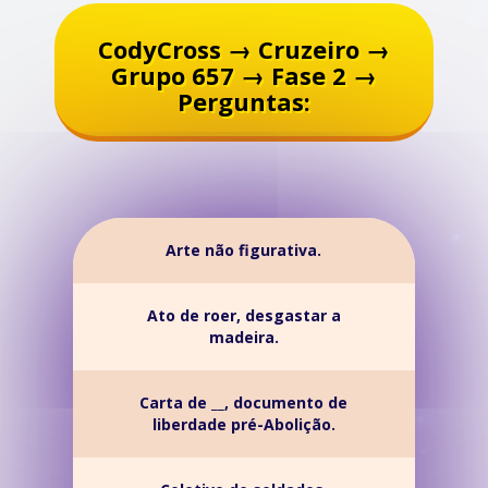
CodyCross → Cruzeiro →
Grupo 657 → Fase 2 →
Perguntas:
Arte não figurativa.
Ato de roer, desgastar a
madeira.
Carta de __, documento de
liberdade pré-Abolição.