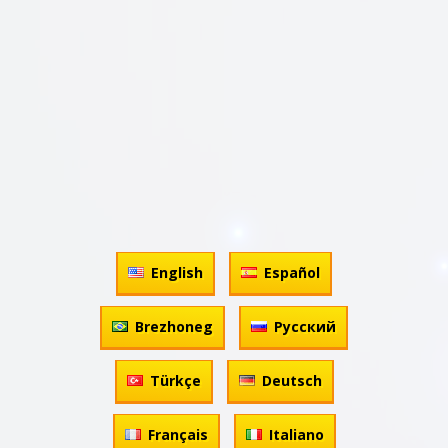
English
Español
Brezhoneg
Русский
Türkçe
Deutsch
Français
Italiano