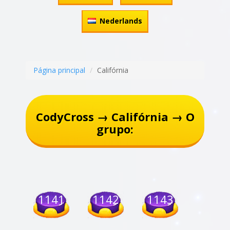
Nederlands
Página principal
Califórnia
CodyCross → Califórnia → O
grupo:
1141
1142
1143