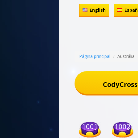
English
Españ
Página principal
Austrália
CodyCross
1001
1002