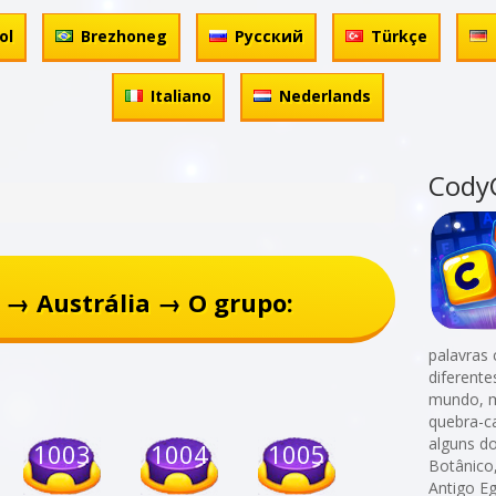
ol
Brezhoneg
Русский
Türkçe
Italiano
Nederlands
Cody
 → Austrália → O grupo:
palavras 
diferent
mundo, m
quebra-c
alguns do
1003
1004
1005
Botânico
Antigo Eg