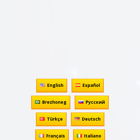
English
Español
Brezhoneg
Русский
Türkçe
Deutsch
Français
Italiano