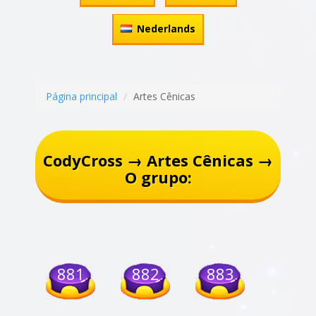
Nederlands
Página principal
Artes Cênicas
CodyCross → Artes Cênicas →
O grupo:
881
882
883