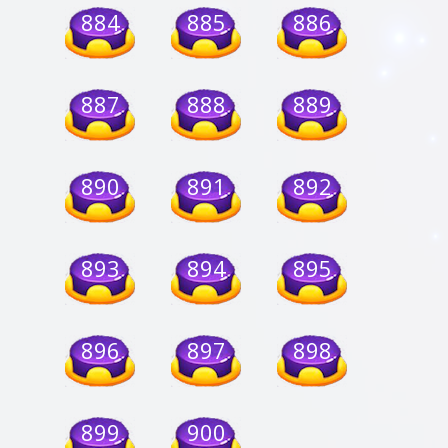
884
885
886
887
888
889
890
891
892
893
894
895
896
897
898
899
900