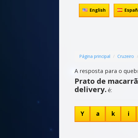
English
Españ
Página principal
Cruzeiro
A resposta para o queb
Prato de macarrã
delivery.
é:
Y
a
k
i