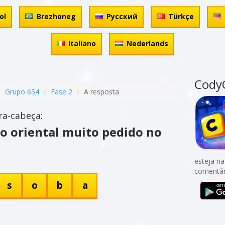
ol
Brezhoneg
Русский
Türkçe
Italiano
Nederlands
Cody
Grupo 654
Fase 2
A resposta
ra-cabeça:
o oriental muito pedido no
esteja na
comentár
s
o
b
a