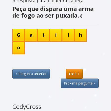
A resposta para o quebra-cabeça:
Peça que dispara uma arma
de fogo ao ser puxada.
é:
G
a
t
i
l
h
o
« Pergunta anterior
Fase 1
Próxima pergunta »
CodyCross