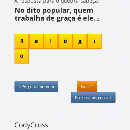
A resposta para o quebra-cabeça:
No dito popular, quem
trabalha de graça é ele.
é:
R
e
l
ó
g
i
o
« Pergunta anterior
Fase 1
Próxima pergunta »
CodyCross