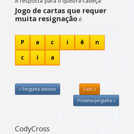
A resposta para o quebra-cabeça:
Jogo de cartas que requer
muita resignação
é:
P
a
c
i
ê
n
c
i
a
« Pergunta anterior
Fase 2
Próxima pergunta »
CodyCross