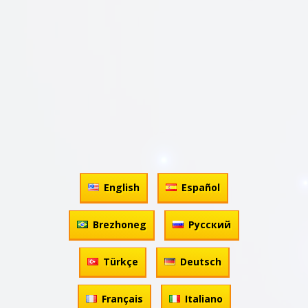
English
Español
Brezhoneg
Русский
Türkçe
Deutsch
Français
Italiano