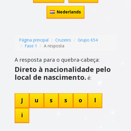
Nederlands
Página principal
Cruzeiro
Grupo 654
Fase 1
A resposta
A resposta para o quebra-cabeça:
Direto à nacionalidade pelo
local de nascimento.
é:
J
u
s
s
o
l
i