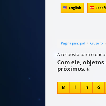
English
Españ
Página principal
Cruzeiro
A resposta para o queb
Com ele, objetos
próximos.
é:
B
i
n
ó