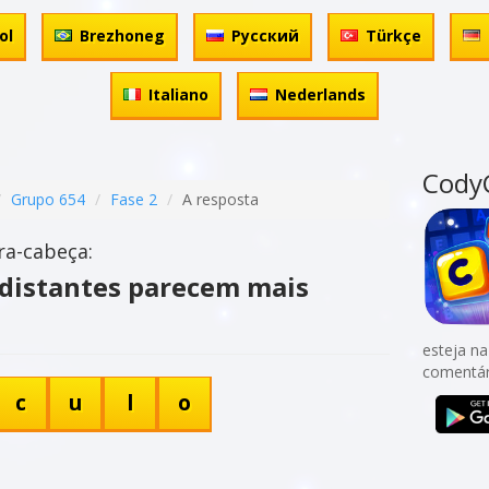
ol
Brezhoneg
Русский
Türkçe
Italiano
Nederlands
Cody
Grupo 654
Fase 2
A resposta
ra-cabeça:
 distantes parecem mais
esteja na
comentár
c
u
l
o