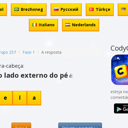
ol
Brezhoneg
Русский
Türkçe
Italiano
Nederlands
Cody
rupo 257
Fase 1
A resposta
ra-cabeça:
 lado externo do pé
é:
esteja na
e
l
a
comentár
Fase 1
Próxima pergunta »