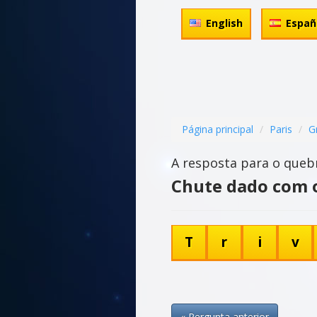
English
Españ
Página principal
Paris
G
A resposta para o queb
Chute dado com o
T
r
i
v
« Pergunta anterior