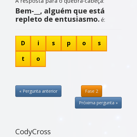
A resposta para o quebra-cabeça:
Bem-__, alguém que está
repleto de entusiasmo.
é:
D
i
s
p
o
s
t
o
« Pergunta anterior
Fase 2
Próxima pergunta »
CodyCross