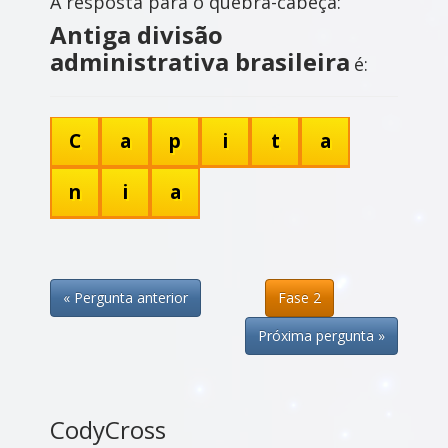
A resposta para o quebra-cabeça:
Antiga divisão
administrativa brasileira
é:
C
a
p
i
t
a
n
i
a
« Pergunta anterior
Fase 2
Próxima pergunta »
CodyCross