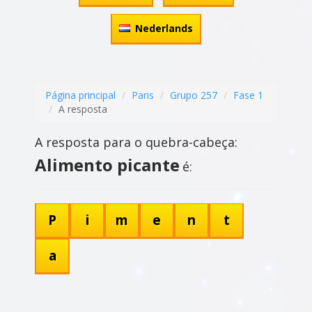
Nederlands
Página principal
Paris
Grupo 257
Fase 1
A resposta
A resposta para o quebra-cabeça:
Alimento picante
é:
P
i
m
e
n
t
a