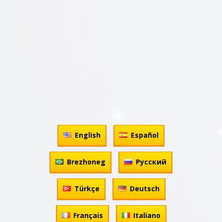
English
Español
Brezhoneg
Русский
Türkçe
Deutsch
Français
Italiano