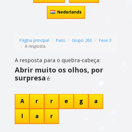
Nederlands
Página principal
Paris
Grupo 260
Fase 3
A resposta
A resposta para o quebra-cabeça:
Abrir muito os olhos, por
surpresa
é:
A
r
r
e
g
a
l
a
r