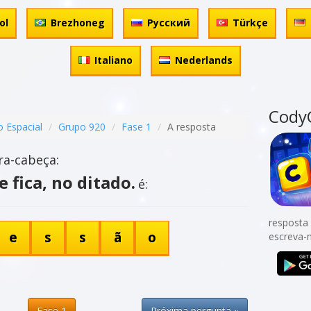
ol
Brezhoneg
Русский
Türkçe
Italiano
Nederlands
Cody
o Espacial
Grupo 920
Fase 1
A resposta
ra-cabeça:
e fica, no ditado.
é:
resposta 
e
s
s
ã
o
escreva-
Fase 1
Próxima pergunta »