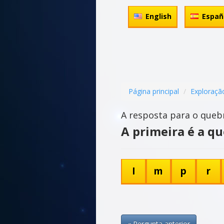
English
Españ
Página principal
Exploraçã
A resposta para o queb
A primeira é a qu
I
m
p
r
« Pergunta anterior